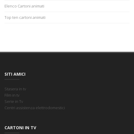
Elenco Cartoni animati
Top ten cartoni animati
SITI AMICI
Stasera in tv
Film in tv
Serie in Tv
Centri assistenza elettrodomestici
CARTONI IN TV