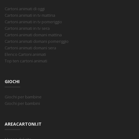
Cartoni animati di oggi
Cartoni animati in tv mattina
Cartoni animati in tv pomeriggio
Cartoni animati in tv sera
Cartoni animati domani mattina
Cartoni animati domani pomeriggio
Cartoni animati domani sera
Elenco Cartoni animati
Top ten cartoni animati
GIOCHI
Giochi per bambine
Giochi per bambini
AREACARTONI.IT